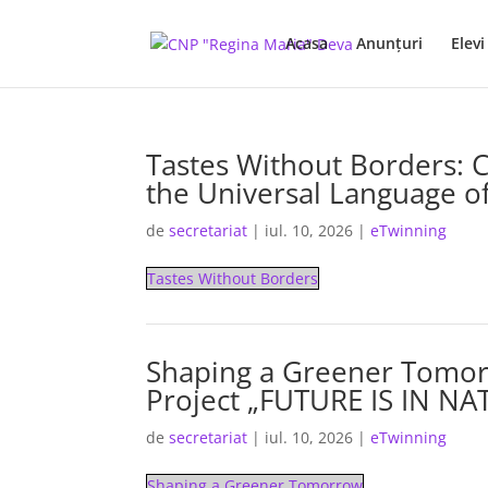
Acasa
Anunţuri
Elevi
Tastes Without Borders: 
the Universal Language o
de
secretariat
|
iul. 10, 2026
|
eTwinning
Tastes Without Borders
Shaping a Greener Tomor
Project „FUTURE IS IN NA
de
secretariat
|
iul. 10, 2026
|
eTwinning
Shaping a Greener Tomorrow