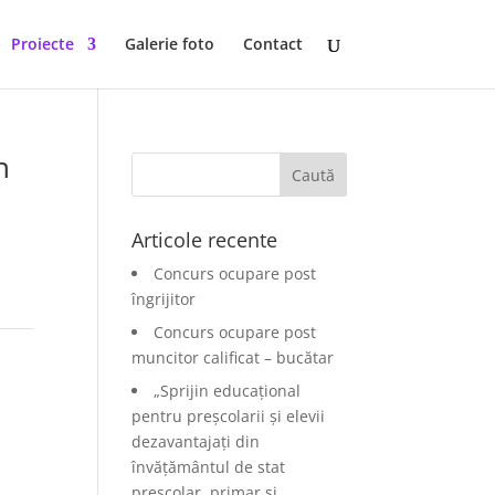
Proiecte
Galerie foto
Contact
h
Articole recente
Concurs ocupare post
îngrijitor
Concurs ocupare post
muncitor calificat – bucătar
„Sprijin educațional
pentru preșcolarii și elevii
dezavantajați din
învățământul de stat
preșcolar, primar și