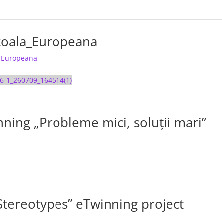
Scoala_Europeana
a Europeana
26-1_260709_164514(1)
nning „Probleme mici, soluții mari”
Stereotypes” eTwinning project