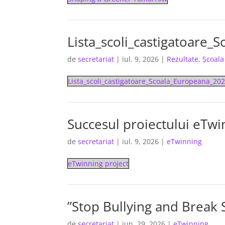
Lista_scoli_castigatoare_
de
secretariat
|
iul. 9, 2026
|
Rezultate
,
Școal
Lista_scoli_castigatoare_Scoala_Europeana_20
Succesul proiectului eTwi
de
secretariat
|
iul. 9, 2026
|
eTwinning
eTwinning project
”Stop Bullying and Break 
de
secretariat
|
iun. 29, 2026
|
eTwinning