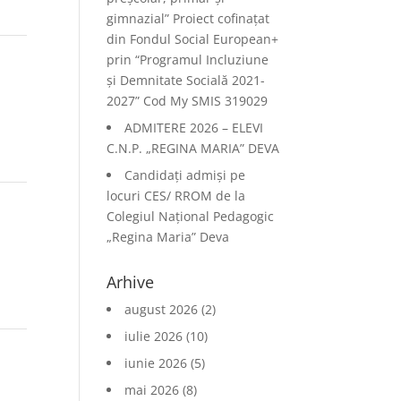
gimnazial” Proiect cofinațat
din Fondul Social European+
prin “Programul Incluziune
și Demnitate Socială 2021-
2027” Cod My SMIS 319029
ADMITERE 2026 – ELEVI
C.N.P. „REGINA MARIA” DEVA
Candidați admiși pe
locuri CES/ RROM de la
Colegiul Național Pedagogic
„Regina Maria” Deva
Arhive
august 2026
(2)
iulie 2026
(10)
iunie 2026
(5)
mai 2026
(8)