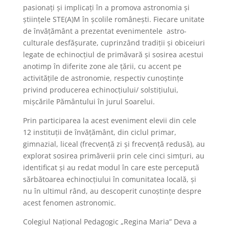
pasionați și implicați în a promova astronomia și
științele STE(A)M în școlile românești. Fiecare unitate
de învățământ a prezentat evenimentele astro-
culturale desfășurate, cuprinzând tradiții și obiceiuri
legate de echinocțiul de primăvară și sosirea acestui
anotimp în diferite zone ale țării, cu accent pe
activitățile de astronomie, respectiv cunoștințe
privind producerea echinocțiului/ solstițiului,
mișcările Pământului în jurul Soarelui.
Prin participarea la acest eveniment elevii din cele
12 instituții de învățământ, din ciclul primar,
gimnazial, liceal (frecvență zi și frecvență redusă), au
explorat sosirea primăverii prin cele cinci simţuri, au
identificat și au redat modul în care este percepută
sărbătoarea echinocţiului în comunitatea locală, și
nu în ultimul rând, au descoperit cunoștințe despre
acest fenomen astronomic.
Colegiul Național Pedagogic „Regina Maria” Deva a