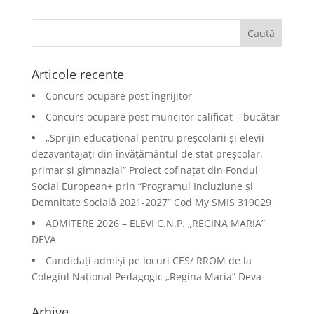
Articole recente
Concurs ocupare post îngrijitor
Concurs ocupare post muncitor calificat – bucătar
„Sprijin educațional pentru preșcolarii și elevii
dezavantajați din învățământul de stat preșcolar,
primar și gimnazial” Proiect cofinațat din Fondul
Social European+ prin “Programul Incluziune și
Demnitate Socială 2021-2027” Cod My SMIS 319029
ADMITERE 2026 – ELEVI C.N.P. „REGINA MARIA”
DEVA
Candidați admiși pe locuri CES/ RROM de la
Colegiul Național Pedagogic „Regina Maria” Deva
Arhive