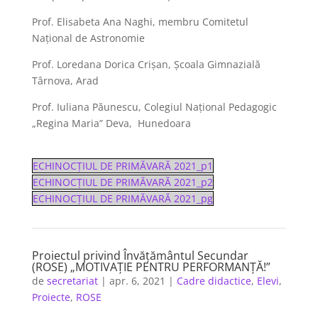
Prof. Elisabeta Ana Naghi, membru Comitetul
Național de Astronomie
Prof. Loredana Dorica Crișan, Școala Gimnazială
Târnova, Arad
Prof. Iuliana Păunescu, Colegiul Național Pedagogic
„Regina Maria” Deva, Hunedoara
ECHINOCȚIUL DE PRIMĂVARĂ 2021_p1
ECHINOCȚIUL DE PRIMĂVARĂ 2021_p2
ECHINOCȚIUL DE PRIMĂVARĂ 2021_pg
Proiectul privind Învățământul Secundar
(ROSE) „MOTIVAȚIE PENTRU PERFORMANȚĂ!”
de
secretariat
|
apr. 6, 2021
|
Cadre didactice
,
Elevi
,
Proiecte
,
ROSE