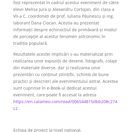
fost reprezentat în cadrul acestui eveniment de către
elevii Melisa Jura și Alexandru Cortojan, din clasa a
VII-a C, coordonați de prof. Iuliana Păunescu și ing.
laborant Dana Ciocan. Aceștia au prezentat
informații despre echinocțiul de primăvară și modul
de percepție al acestui fenomen astronomic în
tradiția populară.
Rezultatele acestei implicări s-au materializat prin
realizarea unor expoziții de desene, fotografii, colaje
din materiale diverse, dar şi realizarea unor
prezentări cu conținut științific, schimb de bune
practici și descrieri ale evenimentului astral. Acestea
sunt cuprinse în e-Book-ul dedicat acestui
eveniment, care poate fi accesat la adresa
https://en.calameo.com/read/006544815dbb208c274
c2
.
Echipa de proiect la nivel național,