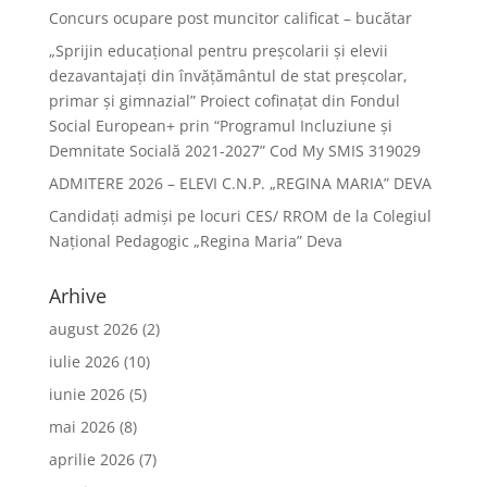
Concurs ocupare post muncitor calificat – bucătar
„Sprijin educațional pentru preșcolarii și elevii
dezavantajați din învățământul de stat preșcolar,
primar și gimnazial” Proiect cofinațat din Fondul
Social European+ prin “Programul Incluziune și
Demnitate Socială 2021-2027” Cod My SMIS 319029
ADMITERE 2026 – ELEVI C.N.P. „REGINA MARIA” DEVA
Candidați admiși pe locuri CES/ RROM de la Colegiul
Național Pedagogic „Regina Maria” Deva
Arhive
august 2026
(2)
iulie 2026
(10)
iunie 2026
(5)
mai 2026
(8)
aprilie 2026
(7)