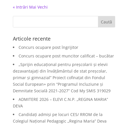
« Intrări Mai Vechi
Articole recente
Concurs ocupare post îngrijitor
Concurs ocupare post muncitor calificat – bucătar
„Sprijin educațional pentru preșcolarii și elevii
dezavantajați din învățământul de stat preșcolar,
primar și gimnazial” Proiect cofinațat din Fondul
Social European+ prin “Programul Incluziune și
Demnitate Socială 2021-2027” Cod My SMIS 319029
ADMITERE 2026 – ELEVI C.N.P. „REGINA MARIA”
DEVA
Candidați admiși pe locuri CES/ RROM de la
Colegiul Național Pedagogic „Regina Maria” Deva