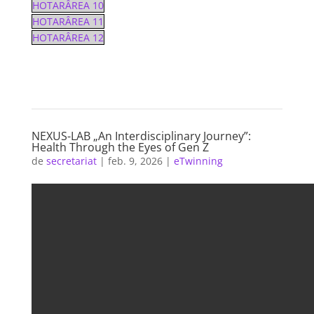
HOTARÂREA 10
HOTARÂREA 11
HOTARÂREA 12
NEXUS-LAB „An Interdisciplinary Journey”:
Health Through the Eyes of Gen Z
de
secretariat
|
feb. 9, 2026
|
eTwinning