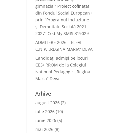
gimnazial” Proiect cofinațat
din Fondul Social European+
prin “Programul Incluziune
și Demnitate Socială 2021-
2027” Cod My SMIS 319029
ADMITERE 2026 – ELEVI
C.N.P. „REGINA MARIA” DEVA
Candidați admiși pe locuri
CES/ RROM de la Colegiul
Național Pedagogic „Regina
Maria” Deva
Arhive
august 2026
(2)
iulie 2026
(10)
iunie 2026
(5)
mai 2026
(8)