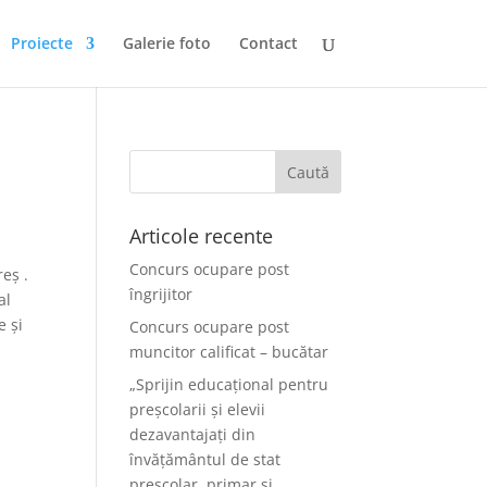
Proiecte
Galerie foto
Contact
Articole recente
Concurs ocupare post
eș .
îngrijitor
al
e și
Concurs ocupare post
muncitor calificat – bucătar
„Sprijin educațional pentru
preșcolarii și elevii
dezavantajați din
învățământul de stat
preșcolar, primar și