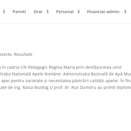
Parinti
Orar
Personal
Financiar-admin.
oiecte
,
Rezultate
tă în cadrul CN Pedagogic Regina Maria prin desfășurarea unor
istrația Națională Apele Române- Administrația Bazinală de Apă Mur
pei pentru societate și necesitatea păstrării calității apelor. În fin
sate de ing. Raisa Bozdog și prof. dr. Rus Dumitru au primit diplom