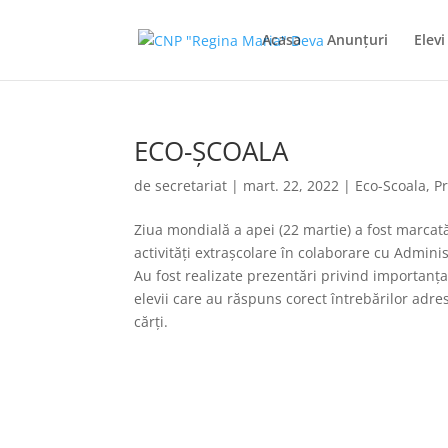
Acasa
Anunţuri
Elevi
ECO-ȘCOALA
de
secretariat
|
mart. 22, 2022
|
Eco-Scoala
,
Pr
Ziua mondială a apei (22 martie) a fost marca
activități extrașcolare în colaborare cu Admin
Au fost realizate prezentări privind importanța a
elevii care au răspuns corect întrebărilor adre
cărți.