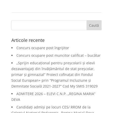
Articole recente
Concurs ocupare post îngrijitor
Concurs ocupare post muncitor calificat – bucătar
„Sprijin educațional pentru preșcolarii și elevii
dezavantajați din învățământul de stat preșcolar,
primar și gimnazial” Proiect cofinațat din Fondul
Social European+ prin “Programul Incluziune și
Demnitate Socială 2021-2027” Cod My SMIS 319029
ADMITERE 2026 – ELEVI C.N.P. „REGINA MARIA”
DEVA
Candidați admiși pe locuri CES/ RROM de la
Colegiul Național Pedagogic „Regina Maria” Deva