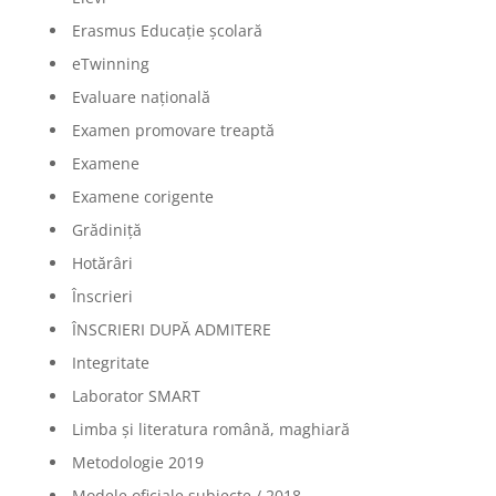
Erasmus Educație școlară
eTwinning
Evaluare națională
Examen promovare treaptă
Examene
Examene corigente
Grădiniță
Hotărâri
Înscrieri
ÎNSCRIERI DUPĂ ADMITERE
Integritate
Laborator SMART
Limba şi literatura română, maghiară
Metodologie 2019
Modele oficiale subiecte / 2018