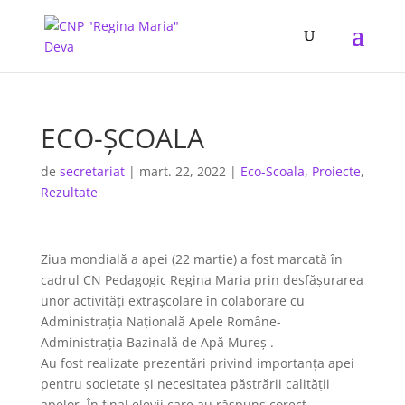
ECO-ȘCOALA
de
secretariat
|
mart. 22, 2022
|
Eco-Scoala
,
Proiecte
,
Rezultate
Ziua mondială a apei (22 martie) a fost marcată în
cadrul CN Pedagogic Regina Maria prin desfășurarea
unor activități extrașcolare în colaborare cu
Administrația Națională Apele Române-
Administrația Bazinală de Apă Mureș .
Au fost realizate prezentări privind importanța apei
pentru societate și necesitatea păstrării calității
apelor. În final elevii care au răspuns corect