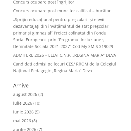
Concurs ocupare post îngrijitor
Concurs ocupare post muncitor calificat – bucătar
„Sprijin educațional pentru preșcolarii și elevii
dezavantajați din învățământul de stat preșcolar,
primar și gimnazial” Proiect cofinațat din Fondul
Social European+ prin “Programul Incluziune și
Demnitate Socială 2021-2027” Cod My SMIS 319029
ADMITERE 2026 – ELEVI C.N.P. „REGINA MARIA” DEVA
Candidați admiși pe locuri CES/ RROM de la Colegiul
Național Pedagogic „Regina Maria” Deva
Arhive
august 2026
(2)
iulie 2026
(10)
iunie 2026
(5)
mai 2026
(8)
aprilie 2026
(7)