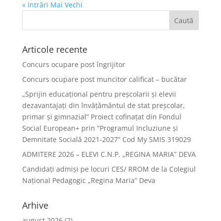
« Intrări Mai Vechi
Articole recente
Concurs ocupare post îngrijitor
Concurs ocupare post muncitor calificat – bucătar
„Sprijin educațional pentru preșcolarii și elevii
dezavantajați din învățământul de stat preșcolar,
primar și gimnazial” Proiect cofinațat din Fondul
Social European+ prin “Programul Incluziune și
Demnitate Socială 2021-2027” Cod My SMIS 319029
ADMITERE 2026 – ELEVI C.N.P. „REGINA MARIA” DEVA
Candidați admiși pe locuri CES/ RROM de la Colegiul
Național Pedagogic „Regina Maria” Deva
Arhive
august 2026
(2)