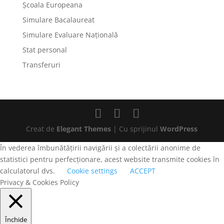
Școala Europeana
Simulare Bacalaureat
Simulare Evaluare Națională
Stat personal
Transferuri
Creat de
Elegant Themes
| Cu sprijinul
WordPress
În vederea îmbunătățirii navigării și a colectării anonime de
statistici pentru perfecționare, acest website transmite cookies în
calculatorul dvs.
Cookie settings
ACCEPT
Privacy & Cookies Policy
Închide