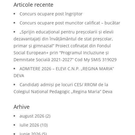
Articole recente
Concurs ocupare post îngrijitor
Concurs ocupare post muncitor calificat – bucătar
„Sprijin educațional pentru preșcolarii și elevii
dezavantajați din învățământul de stat preșcolar,
primar și gimnazial” Proiect cofinațat din Fondul
Social European+ prin “Programul Incluziune și
Demnitate Socială 2021-2027” Cod My SMIS 319029
ADMITERE 2026 – ELEVI C.N.P. „REGINA MARIA”
DEVA
Candidați admiși pe locuri CES/ RROM de la
Colegiul Național Pedagogic „Regina Maria” Deva
Arhive
august 2026
(2)
iulie 2026
(10)
iunie 2026
(5)