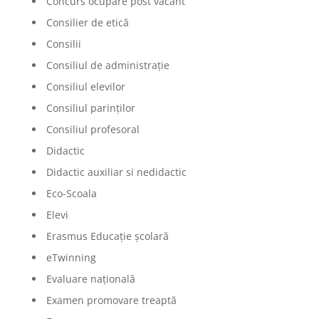
Concurs ocupare post vacant
Consilier de etică
Consilii
Consiliul de administrație
Consiliul elevilor
Consiliul parinților
Consiliul profesoral
Didactic
Didactic auxiliar si nedidactic
Eco-Scoala
Elevi
Erasmus Educație școlară
eTwinning
Evaluare națională
Examen promovare treaptă