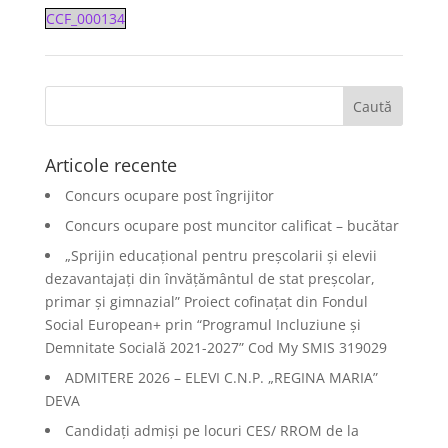
CCF_000134
Articole recente
Concurs ocupare post îngrijitor
Concurs ocupare post muncitor calificat – bucătar
„Sprijin educațional pentru preșcolarii și elevii
dezavantajați din învățământul de stat preșcolar,
primar și gimnazial” Proiect cofinațat din Fondul
Social European+ prin “Programul Incluziune și
Demnitate Socială 2021-2027” Cod My SMIS 319029
ADMITERE 2026 – ELEVI C.N.P. „REGINA MARIA”
DEVA
Candidați admiși pe locuri CES/ RROM de la