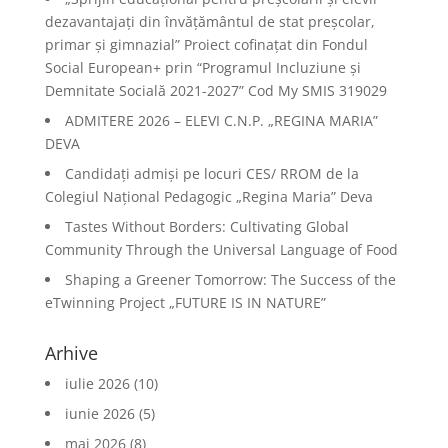
dezavantajați din învățământul de stat preșcolar,
primar și gimnazial” Proiect cofinațat din Fondul
Social European+ prin “Programul Incluziune și
Demnitate Socială 2021-2027” Cod My SMIS 319029
ADMITERE 2026 – ELEVI C.N.P. „REGINA MARIA”
DEVA
Candidați admiși pe locuri CES/ RROM de la
Colegiul Național Pedagogic „Regina Maria” Deva
Tastes Without Borders: Cultivating Global
Community Through the Universal Language of Food
Shaping a Greener Tomorrow: The Success of the
eTwinning Project „FUTURE IS IN NATURE”
Arhive
iulie 2026
(10)
iunie 2026
(5)
mai 2026
(8)