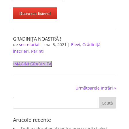
Descarca fisierul
GRADINIȚA NOASTRĂ !
de
secretariat
|
mai 5, 2021
|
Elevi
,
Grădiniță
,
Înscrieri
,
Parinti
IMAGINI GRADINITA
Următoarele Intrări »
Articole recente
„Sprijin educațional pentru preșcolarii și elevii