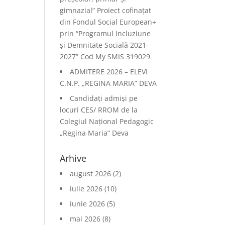
gimnazial” Proiect cofinațat
din Fondul Social European+
prin “Programul Incluziune
și Demnitate Socială 2021-
2027” Cod My SMIS 319029
ADMITERE 2026 – ELEVI
C.N.P. „REGINA MARIA” DEVA
Candidați admiși pe
locuri CES/ RROM de la
Colegiul Național Pedagogic
„Regina Maria” Deva
Arhive
august 2026
(2)
iulie 2026
(10)
iunie 2026
(5)
mai 2026
(8)