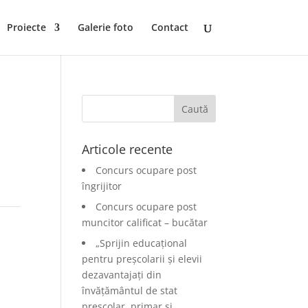
Proiecte
Galerie foto
Contact
Articole recente
Concurs ocupare post
îngrijitor
Concurs ocupare post
muncitor calificat – bucătar
„Sprijin educațional
pentru preșcolarii și elevii
dezavantajați din
învățământul de stat
preșcolar, primar și