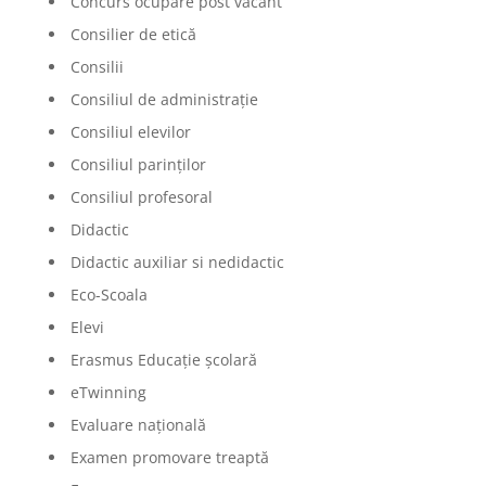
Concurs ocupare post vacant
Consilier de etică
Consilii
Consiliul de administrație
Consiliul elevilor
Consiliul parinților
Consiliul profesoral
Didactic
Didactic auxiliar si nedidactic
Eco-Scoala
Elevi
Erasmus Educație școlară
eTwinning
Evaluare națională
Examen promovare treaptă