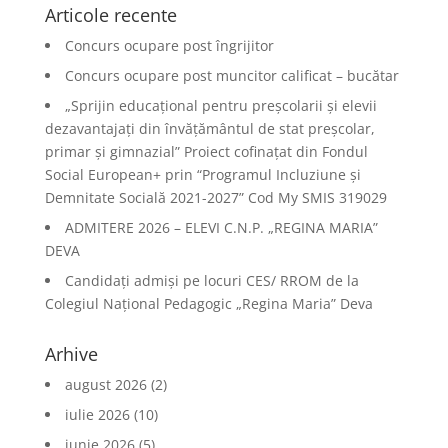
Articole recente
Concurs ocupare post îngrijitor
Concurs ocupare post muncitor calificat – bucătar
„Sprijin educațional pentru preșcolarii și elevii
dezavantajați din învățământul de stat preșcolar,
primar și gimnazial” Proiect cofinațat din Fondul
Social European+ prin “Programul Incluziune și
Demnitate Socială 2021-2027” Cod My SMIS 319029
ADMITERE 2026 – ELEVI C.N.P. „REGINA MARIA”
DEVA
Candidați admiși pe locuri CES/ RROM de la
Colegiul Național Pedagogic „Regina Maria” Deva
Arhive
august 2026
(2)
iulie 2026
(10)
iunie 2026
(5)