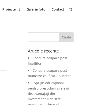
Proiecte
Galerie foto
Contact
Articole recente
Concurs ocupare post
îngrijitor
Concurs ocupare post
muncitor calificat – bucătar
„Sprijin educațional
pentru preșcolarii și elevii
dezavantajați din
învățământul de stat
preșcolar, primar și