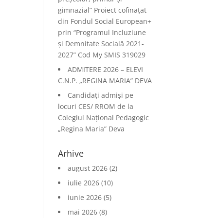
gimnazial” Proiect cofinațat
din Fondul Social European+
prin “Programul Incluziune
și Demnitate Socială 2021-
2027” Cod My SMIS 319029
ADMITERE 2026 – ELEVI
C.N.P. „REGINA MARIA” DEVA
Candidați admiși pe
locuri CES/ RROM de la
Colegiul Național Pedagogic
„Regina Maria” Deva
Arhive
august 2026
(2)
iulie 2026
(10)
iunie 2026
(5)
mai 2026
(8)