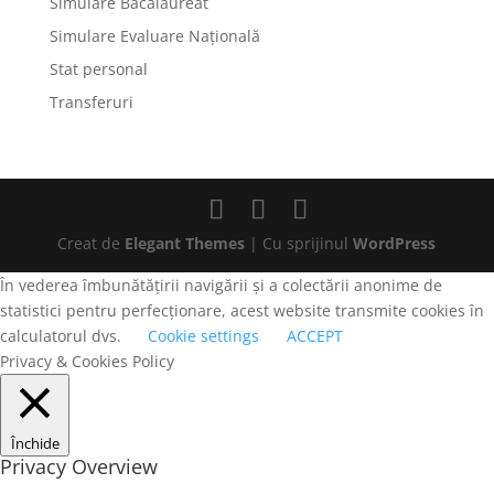
Simulare Bacalaureat
Simulare Evaluare Națională
Stat personal
Transferuri
Creat de
Elegant Themes
| Cu sprijinul
WordPress
În vederea îmbunătățirii navigării și a colectării anonime de
statistici pentru perfecționare, acest website transmite cookies în
calculatorul dvs.
Cookie settings
ACCEPT
Privacy & Cookies Policy
Închide
Privacy Overview