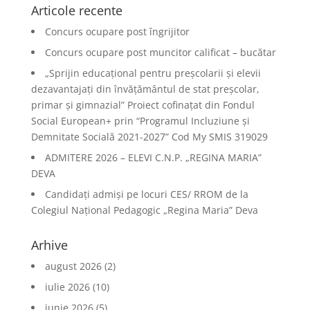
Articole recente
Concurs ocupare post îngrijitor
Concurs ocupare post muncitor calificat – bucătar
„Sprijin educațional pentru preșcolarii și elevii
dezavantajați din învățământul de stat preșcolar,
primar și gimnazial” Proiect cofinațat din Fondul
Social European+ prin “Programul Incluziune și
Demnitate Socială 2021-2027” Cod My SMIS 319029
ADMITERE 2026 – ELEVI C.N.P. „REGINA MARIA”
DEVA
Candidați admiși pe locuri CES/ RROM de la
Colegiul Național Pedagogic „Regina Maria” Deva
Arhive
august 2026
(2)
iulie 2026
(10)
iunie 2026
(5)