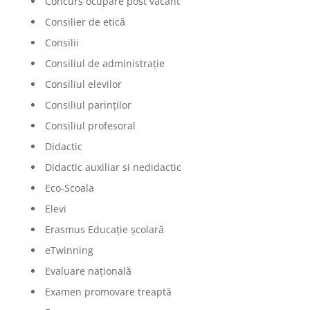
Concurs ocupare post vacant
Consilier de etică
Consilii
Consiliul de administrație
Consiliul elevilor
Consiliul parinților
Consiliul profesoral
Didactic
Didactic auxiliar si nedidactic
Eco-Scoala
Elevi
Erasmus Educație școlară
eTwinning
Evaluare națională
Examen promovare treaptă