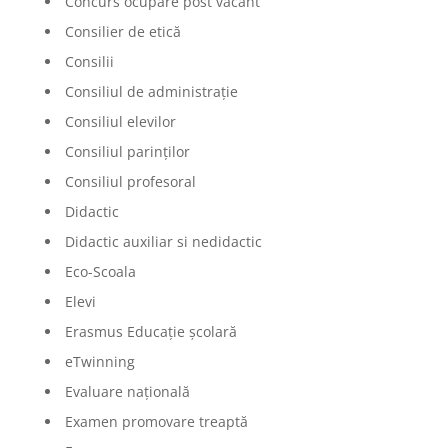
Concurs ocupare post vacant
Consilier de etică
Consilii
Consiliul de administrație
Consiliul elevilor
Consiliul parinților
Consiliul profesoral
Didactic
Didactic auxiliar si nedidactic
Eco-Scoala
Elevi
Erasmus Educație școlară
eTwinning
Evaluare națională
Examen promovare treaptă