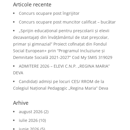
Articole recente
Concurs ocupare post îngrijitor
Concurs ocupare post muncitor calificat – bucătar
„Sprijin educațional pentru preșcolarii și elevii
dezavantajați din învățământul de stat preșcolar,
primar și gimnazial” Proiect cofinațat din Fondul
Social European+ prin “Programul Incluziune și
Demnitate Socială 2021-2027” Cod My SMIS 319029
ADMITERE 2026 – ELEVI C.N.P. „REGINA MARIA”
DEVA
Candidați admiși pe locuri CES/ RROM de la
Colegiul Național Pedagogic „Regina Maria” Deva
Arhive
august 2026
(2)
iulie 2026
(10)
iunie 2026
(5)