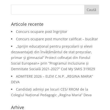
Articole recente
Concurs ocupare post îngrijitor
Concurs ocupare post muncitor calificat – bucătar
„Sprijin educațional pentru preșcolarii și elevii
dezavantajați din învățământul de stat preșcolar,
primar și gimnazial” Proiect cofinațat din Fondul
Social European+ prin “Programul Incluziune și
Demnitate Socială 2021-2027” Cod My SMIS 319029
ADMITERE 2026 – ELEVI C.N.P. „REGINA MARIA”
DEVA
Candidați admiși pe locuri CES/ RROM de la
Colegiul Național Pedagogic „Regina Maria” Deva
Arhive