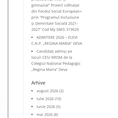
gimnazial” Proiect cofinațat
din Fondul Social European+
prin “Programul Incluziune
și Demnitate Socială 2021-
2027” Cod My SMIS 319029
ADMITERE 2026 – ELEVI
C.N.P. „REGINA MARIA” DEVA
Candidați admiși pe
locuri CES/ RROM de la
Colegiul Național Pedagogic
„Regina Maria” Deva
Arhive
august 2026
(2)
iulie 2026
(10)
iunie 2026
(5)
mai 2026
(8)