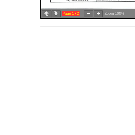
Page
1
/
2
Zoom
100%