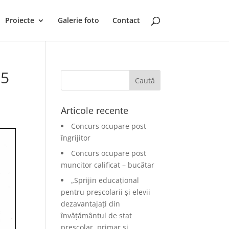
Proiecte
Galerie foto
Contact
25
Articole recente
Concurs ocupare post
îngrijitor
Concurs ocupare post
muncitor calificat – bucătar
„Sprijin educațional
pentru preșcolarii și elevii
dezavantajați din
învățământul de stat
preșcolar, primar și