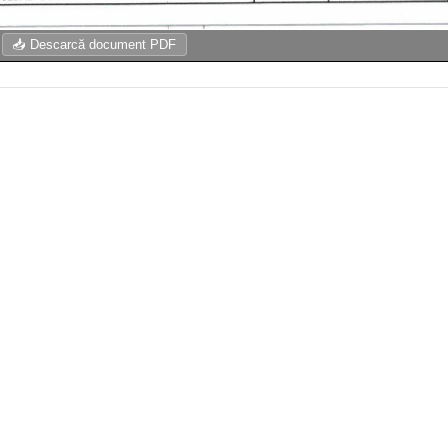
📥 Descarcă document PDF