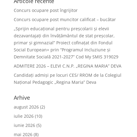
Articole recente
Concurs ocupare post îngrijitor
Concurs ocupare post muncitor calificat – bucătar
„Sprijin educațional pentru preșcolarii și elevii
dezavantajați din învățământul de stat preșcolar,
primar și gimnazial” Proiect cofinațat din Fondul
Social European+ prin “Programul Incluziune și
Demnitate Socială 2021-2027” Cod My SMIS 319029
ADMITERE 2026 – ELEVI C.N.P. „REGINA MARIA” DEVA
Candidați admiși pe locuri CES/ RROM de la Colegiul
Național Pedagogic „Regina Maria” Deva
Arhive
august 2026
(2)
iulie 2026
(10)
iunie 2026
(5)
mai 2026
(8)