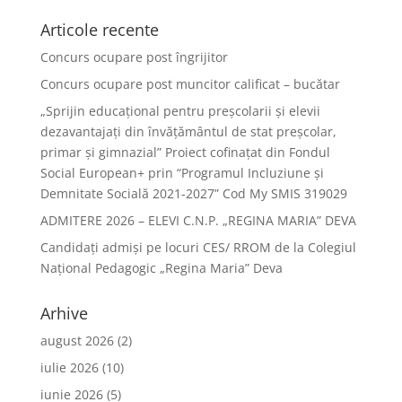
Articole recente
Concurs ocupare post îngrijitor
Concurs ocupare post muncitor calificat – bucătar
„Sprijin educațional pentru preșcolarii și elevii
dezavantajați din învățământul de stat preșcolar,
primar și gimnazial” Proiect cofinațat din Fondul
Social European+ prin “Programul Incluziune și
Demnitate Socială 2021-2027” Cod My SMIS 319029
ADMITERE 2026 – ELEVI C.N.P. „REGINA MARIA” DEVA
Candidați admiși pe locuri CES/ RROM de la Colegiul
Național Pedagogic „Regina Maria” Deva
Arhive
august 2026
(2)
iulie 2026
(10)
iunie 2026
(5)