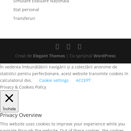
Simulare Evaluare Națională
Stat personal
Transferuri
Creat de
Elegant Themes
| Cu sprijinul
WordPress
În vederea îmbunătățirii navigării și a colectării anonime de
statistici pentru perfecționare, acest website transmite cookies în
calculatorul dvs.
Cookie settings
ACCEPT
Privacy & Cookies Policy
Închide
Privacy Overview
This website uses cookies to improve your experience while you
navigate through the website. Out of these cookies, the cookies