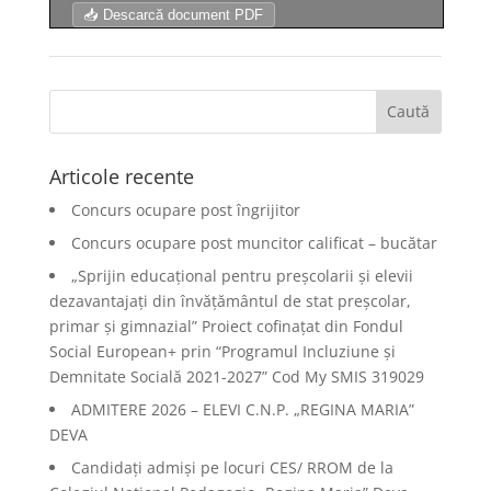
📥 Descarcă document PDF
Articole recente
Concurs ocupare post îngrijitor
Concurs ocupare post muncitor calificat – bucătar
„Sprijin educațional pentru preșcolarii și elevii
dezavantajați din învățământul de stat preșcolar,
primar și gimnazial” Proiect cofinațat din Fondul
Social European+ prin “Programul Incluziune și
Demnitate Socială 2021-2027” Cod My SMIS 319029
ADMITERE 2026 – ELEVI C.N.P. „REGINA MARIA”
DEVA
Candidați admiși pe locuri CES/ RROM de la