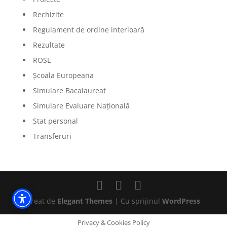
Rechizite
Regulament de ordine interioară
Rezultate
ROSE
Școala Europeana
Simulare Bacalaureat
Simulare Evaluare Națională
Stat personal
Transferuri
Creat de
Elegant Themes
| Cu sprijinul
WordPress
Privacy & Cookies Policy