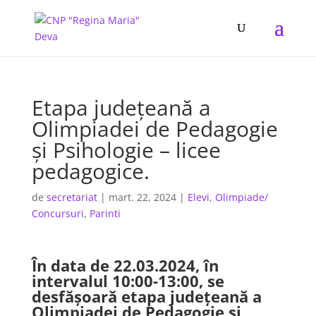
Etapa județeană a
Olimpiadei de Pedagogie
și Psihologie – licee
pedagogice.
de
secretariat
|
mart. 22, 2024
|
Elevi
,
Olimpiade/
Concursuri
,
Parinti
În data de 22.03.2024, în
intervalul 10:00-13:00, se
desfășoară etapa județeană a
Olimpiadei de Pedagogie și