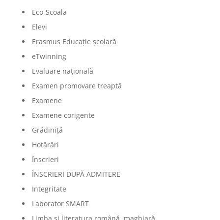
Eco-Scoala
Elevi
Erasmus Educație școlară
eTwinning
Evaluare națională
Examen promovare treaptă
Examene
Examene corigente
Grădiniță
Hotărâri
Înscrieri
ÎNSCRIERI DUPĂ ADMITERE
Integritate
Laborator SMART
Limba şi literatura română, maghiară