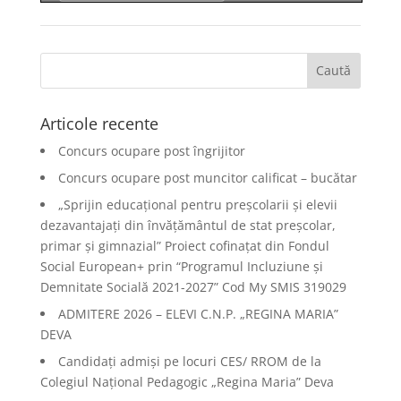
Articole recente
Concurs ocupare post îngrijitor
Concurs ocupare post muncitor calificat – bucătar
„Sprijin educațional pentru preșcolarii și elevii
dezavantajați din învățământul de stat preșcolar,
primar și gimnazial” Proiect cofinațat din Fondul
Social European+ prin “Programul Incluziune și
Demnitate Socială 2021-2027” Cod My SMIS 319029
ADMITERE 2026 – ELEVI C.N.P. „REGINA MARIA”
DEVA
Candidați admiși pe locuri CES/ RROM de la
Colegiul Național Pedagogic „Regina Maria” Deva