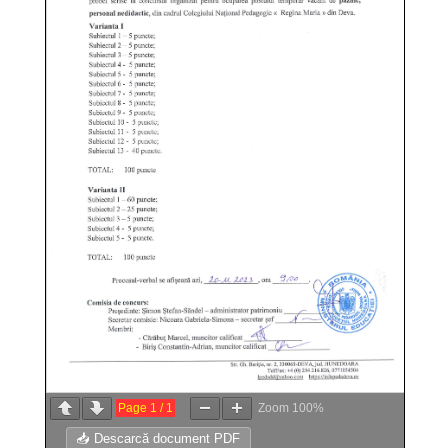
Page
1
/
1
Zoom
100%
📥 Descarcă document PDF