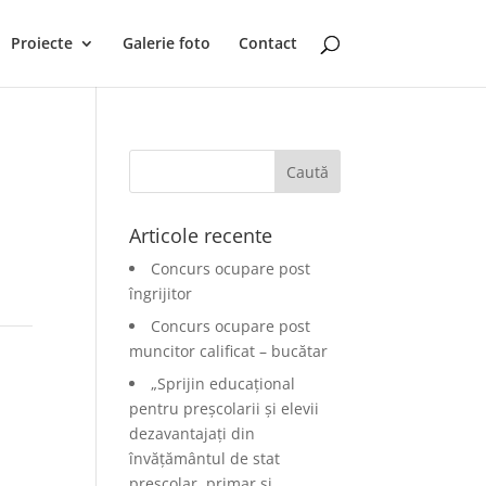
Proiecte
Galerie foto
Contact
Articole recente
Concurs ocupare post
îngrijitor
Concurs ocupare post
muncitor calificat – bucătar
„Sprijin educațional
pentru preșcolarii și elevii
dezavantajați din
învățământul de stat
preșcolar, primar și