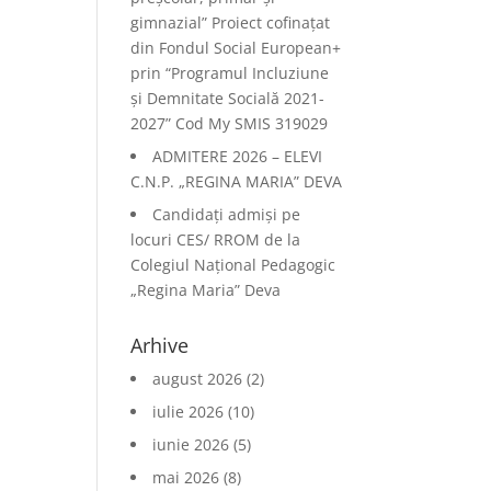
gimnazial” Proiect cofinațat
din Fondul Social European+
prin “Programul Incluziune
și Demnitate Socială 2021-
2027” Cod My SMIS 319029
ADMITERE 2026 – ELEVI
C.N.P. „REGINA MARIA” DEVA
Candidați admiși pe
locuri CES/ RROM de la
Colegiul Național Pedagogic
„Regina Maria” Deva
Arhive
august 2026
(2)
iulie 2026
(10)
iunie 2026
(5)
mai 2026
(8)