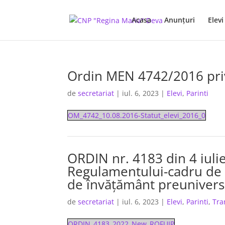
Acasa
Anunţuri
Elevi
Ordin MEN 4742/2016 priv
de
secretariat
|
iul. 6, 2023
|
Elevi
,
Parinti
OM_4742_10.08.2016-Statut_elevi_2016_0
ORDIN nr. 4183 din 4 iul
Regulamentului-cadru de o
de învăţământ preunivers
de
secretariat
|
iul. 6, 2023
|
Elevi
,
Parinti
,
Tra
ORDIN_4183_2022_New_ROFUIP