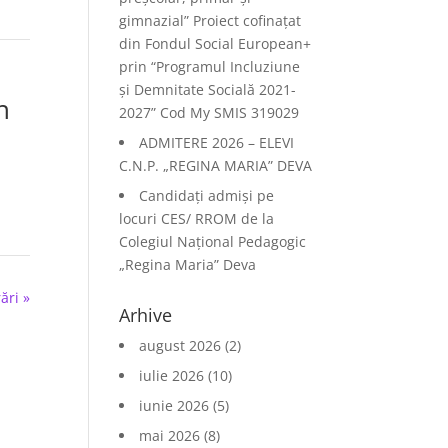
gimnazial” Proiect cofinațat
din Fondul Social European+
prin “Programul Incluziune
și Demnitate Socială 2021-
n
2027” Cod My SMIS 319029
ADMITERE 2026 – ELEVI
C.N.P. „REGINA MARIA” DEVA
Candidați admiși pe
locuri CES/ RROM de la
Colegiul Național Pedagogic
„Regina Maria” Deva
ări »
Arhive
august 2026
(2)
iulie 2026
(10)
iunie 2026
(5)
mai 2026
(8)