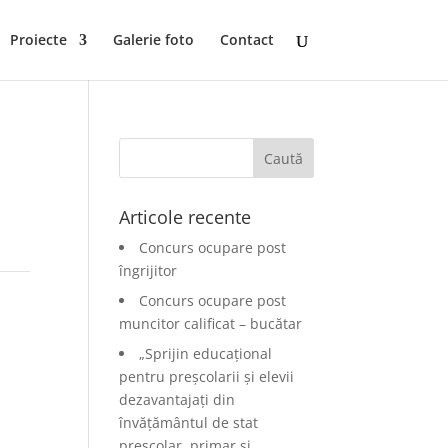
Proiecte
Galerie foto
Contact
Articole recente
Concurs ocupare post
îngrijitor
Concurs ocupare post
muncitor calificat – bucătar
„Sprijin educațional
pentru preșcolarii și elevii
dezavantajați din
învățământul de stat
preșcolar, primar și