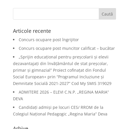
Articole recente
Concurs ocupare post îngrijitor
Concurs ocupare post muncitor calificat – bucătar
„Sprijin educațional pentru preșcolarii și elevii
dezavantajați din învățământul de stat preșcolar,
primar și gimnazial” Proiect cofinațat din Fondul
Social European+ prin “Programul Incluziune și
Demnitate Socială 2021-2027” Cod My SMIS 319029
ADMITERE 2026 – ELEVI C.N.P. „REGINA MARIA”
DEVA
Candidați admiși pe locuri CES/ RROM de la
Colegiul Național Pedagogic „Regina Maria” Deva
Arhive