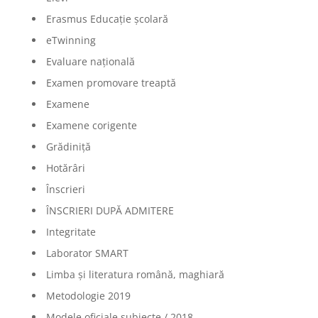
Erasmus Educație școlară
eTwinning
Evaluare națională
Examen promovare treaptă
Examene
Examene corigente
Grădiniță
Hotărâri
Înscrieri
ÎNSCRIERI DUPĂ ADMITERE
Integritate
Laborator SMART
Limba şi literatura română, maghiară
Metodologie 2019
Modele oficiale subiecte / 2018