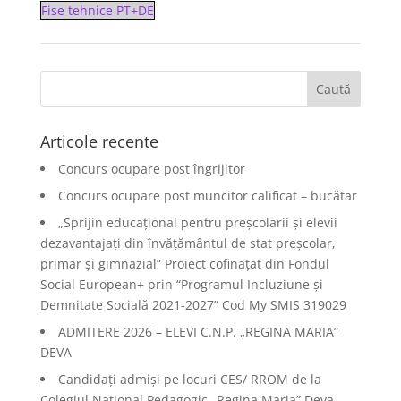
Fise tehnice PT+DE
Articole recente
Concurs ocupare post îngrijitor
Concurs ocupare post muncitor calificat – bucătar
„Sprijin educațional pentru preșcolarii și elevii
dezavantajați din învățământul de stat preșcolar,
primar și gimnazial” Proiect cofinațat din Fondul
Social European+ prin “Programul Incluziune și
Demnitate Socială 2021-2027” Cod My SMIS 319029
ADMITERE 2026 – ELEVI C.N.P. „REGINA MARIA”
DEVA
Candidați admiși pe locuri CES/ RROM de la
Colegiul Național Pedagogic „Regina Maria” Deva