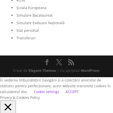
ROSE
Școala Europeana
Simulare Bacalaureat
Simulare Evaluare Națională
Stat personal
Transferuri
Creat de
Elegant Themes
| Cu sprijinul
WordPress
În vederea îmbunătățirii navigării și a colectării anonime de
statistici pentru perfecționare, acest website transmite cookies în
calculatorul dvs.
Cookie settings
ACCEPT
Privacy & Cookies Policy