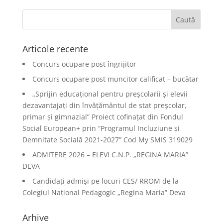
Articole recente
Concurs ocupare post îngrijitor
Concurs ocupare post muncitor calificat – bucătar
„Sprijin educațional pentru preșcolarii și elevii
dezavantajați din învățământul de stat preșcolar,
primar și gimnazial” Proiect cofinațat din Fondul
Social European+ prin “Programul Incluziune și
Demnitate Socială 2021-2027” Cod My SMIS 319029
ADMITERE 2026 – ELEVI C.N.P. „REGINA MARIA”
DEVA
Candidați admiși pe locuri CES/ RROM de la
Colegiul Național Pedagogic „Regina Maria” Deva
Arhive