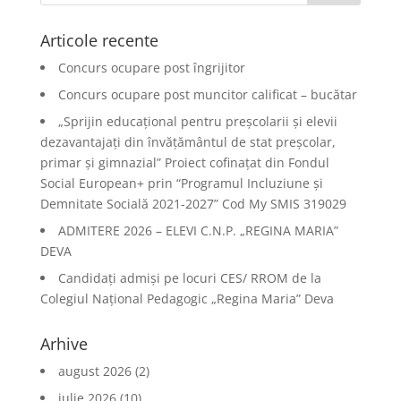
Articole recente
Concurs ocupare post îngrijitor
Concurs ocupare post muncitor calificat – bucătar
„Sprijin educațional pentru preșcolarii și elevii
dezavantajați din învățământul de stat preșcolar,
primar și gimnazial” Proiect cofinațat din Fondul
Social European+ prin “Programul Incluziune și
Demnitate Socială 2021-2027” Cod My SMIS 319029
ADMITERE 2026 – ELEVI C.N.P. „REGINA MARIA”
DEVA
Candidați admiși pe locuri CES/ RROM de la
Colegiul Național Pedagogic „Regina Maria” Deva
Arhive
august 2026
(2)
iulie 2026
(10)