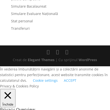
Simulare Bacalaureat
Simulare Evaluare Națională
Stat personal
Transferuri
Creat de
Elegant Themes
| Cu sprijinul
WordPress
În vederea îmbunătățirii navigării și a colectării anonime de
statistici pentru perfecționare, acest website transmite cookies în
calculatorul dvs.
Cookie settings
ACCEPT
Privacy & Cookies Policy
Închide
Privacy Overview