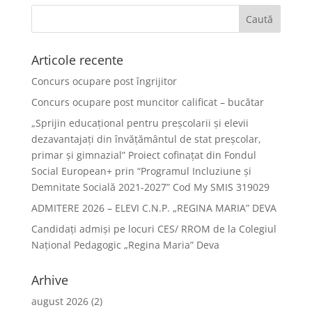
Articole recente
Concurs ocupare post îngrijitor
Concurs ocupare post muncitor calificat – bucătar
„Sprijin educațional pentru preșcolarii și elevii
dezavantajați din învățământul de stat preșcolar,
primar și gimnazial” Proiect cofinațat din Fondul
Social European+ prin “Programul Incluziune și
Demnitate Socială 2021-2027” Cod My SMIS 319029
ADMITERE 2026 – ELEVI C.N.P. „REGINA MARIA” DEVA
Candidați admiși pe locuri CES/ RROM de la Colegiul
Național Pedagogic „Regina Maria” Deva
Arhive
august 2026
(2)