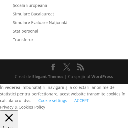
Școala Europeana
Simulare Bacalaureat
Simulare Evaluare Națională
Stat personal
Transferuri
Creat de
Elegant Themes
| Cu sprijinul
WordPress
În vederea îmbunătățirii navigării și a colectării anonime de
statistici pentru perfecționare, acest website transmite cookies în
calculatorul dvs.
Cookie settings
ACCEPT
Privacy & Cookies Policy