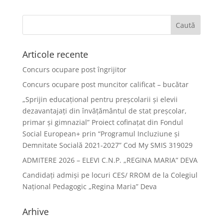
Articole recente
Concurs ocupare post îngrijitor
Concurs ocupare post muncitor calificat – bucătar
„Sprijin educațional pentru preșcolarii și elevii
dezavantajați din învățământul de stat preșcolar,
primar și gimnazial” Proiect cofinațat din Fondul
Social European+ prin “Programul Incluziune și
Demnitate Socială 2021-2027” Cod My SMIS 319029
ADMITERE 2026 – ELEVI C.N.P. „REGINA MARIA” DEVA
Candidați admiși pe locuri CES/ RROM de la Colegiul
Național Pedagogic „Regina Maria” Deva
Arhive