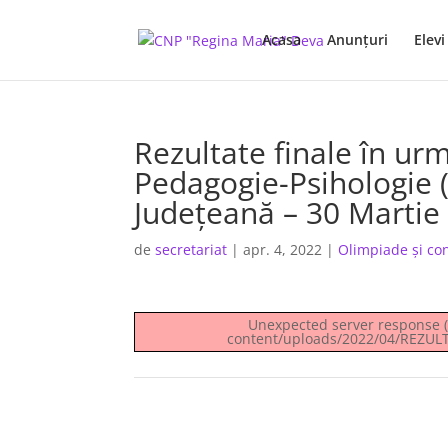
Acasa
Anunţuri
Elevi
Rezultate finale în ur
Pedagogie-Psihologie 
Județeană – 30 Martie
de
secretariat
|
apr. 4, 2022
|
Olimpiade şi co
Unexpected server response (4
content/uploads/2022/04/REZU