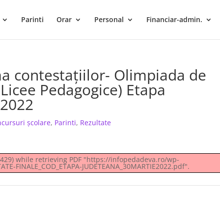
Parinti
Orar
Personal
Financiar-admin.
ma contestațiilor- Olimpiada de
(Licee Pedagogice) Etapa
 2022
ncursuri şcolare
,
Parinti
,
Rezultate
29) while retrieving PDF "https://infopedadeva.ro/wp-
LTATE-FINALE_COD_ETAPA-JUDETEANA_30MARTIE2022.pdf".