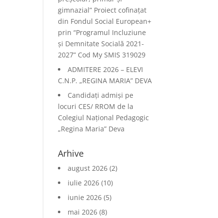
gimnazial” Proiect cofinațat
din Fondul Social European+
prin “Programul Incluziune
și Demnitate Socială 2021-
2027” Cod My SMIS 319029
ADMITERE 2026 – ELEVI
C.N.P. „REGINA MARIA” DEVA
Candidați admiși pe
locuri CES/ RROM de la
Colegiul Național Pedagogic
„Regina Maria” Deva
Arhive
august 2026
(2)
iulie 2026
(10)
iunie 2026
(5)
mai 2026
(8)