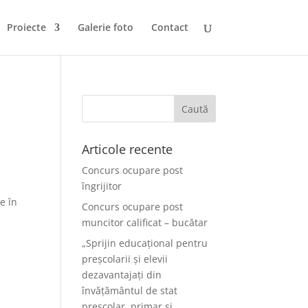
Proiecte
Galerie foto
Contact
Articole recente
Concurs ocupare post
îngrijitor
e în
Concurs ocupare post
muncitor calificat – bucătar
„Sprijin educațional pentru
preșcolarii și elevii
dezavantajați din
învățământul de stat
preșcolar, primar și