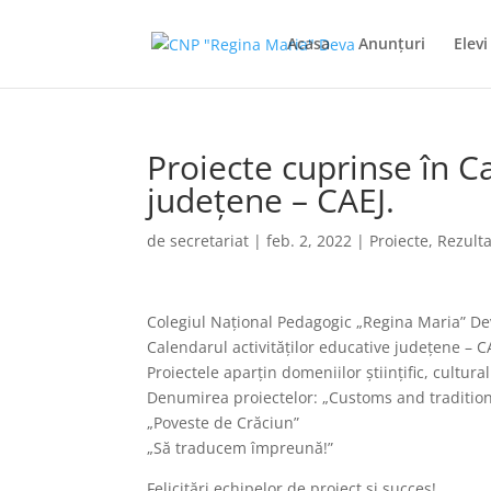
Acasa
Anunţuri
Elevi
Proiecte cuprinse în Ca
județene – CAEJ.
de
secretariat
|
feb. 2, 2022
|
Proiecte
,
Rezult
Colegiul Național Pedagogic „Regina Maria” De
Calendarul activităților educative județene – C
Proiectele aparțin domeniilor științific, cultural a
Denumirea proiectelor: „Customs and traditions
„Poveste de Crăciun”
„Să traducem împreună!”
Felicitări echipelor de proiect și succes!