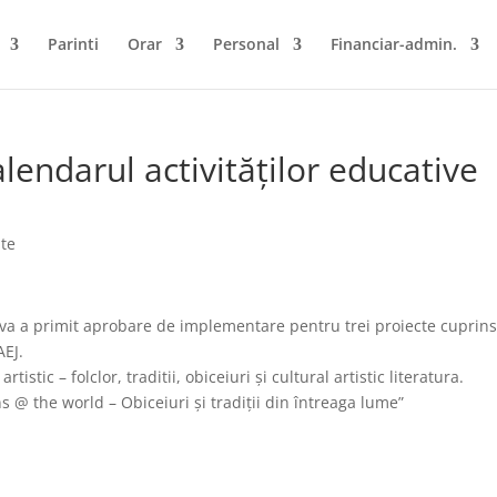
Parinti
Orar
Personal
Financiar-admin.
lendarul activităților educative
ate
va a primit aprobare de implementare pentru trei proiecte cuprins
AEJ.
rtistic – folclor, traditii, obiceiuri și cultural artistic literatura.
 @ the world – Obiceiuri și tradiții din întreaga lume”