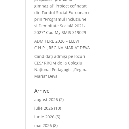
gimnazial” Proiect cofinațat
din Fondul Social European+
prin “Programul Incluziune
și Demnitate Socială 2021-
2027” Cod My SMIS 319029
ADMITERE 2026 – ELEVI
C.N.P. „REGINA MARIA” DEVA
Candidați admiși pe locuri
CES/ RROM de la Colegiul
Național Pedagogic „Regina
Maria” Deva
Arhive
august 2026
(2)
iulie 2026
(10)
iunie 2026
(5)
mai 2026
(8)