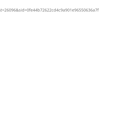
=37&t=26096&sid=0fe44b72622cd4c9a901e96550636a7f