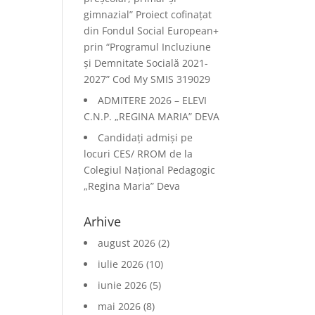
gimnazial” Proiect cofinațat
din Fondul Social European+
prin “Programul Incluziune
și Demnitate Socială 2021-
2027” Cod My SMIS 319029
ADMITERE 2026 – ELEVI
C.N.P. „REGINA MARIA” DEVA
Candidați admiși pe
locuri CES/ RROM de la
Colegiul Național Pedagogic
„Regina Maria” Deva
Arhive
august 2026
(2)
iulie 2026
(10)
iunie 2026
(5)
mai 2026
(8)