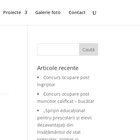
Proiecte
Galerie foto
Contact
Articole recente
Concurs ocupare post
îngrijitor
Concurs ocupare post
muncitor calificat – bucătar
„Sprijin educațional
pentru preșcolarii și elevii
dezavantajați din
învățământul de stat
preșcolar, primar și