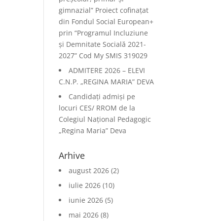
gimnazial” Proiect cofinațat
din Fondul Social European+
prin “Programul Incluziune
și Demnitate Socială 2021-
2027” Cod My SMIS 319029
ADMITERE 2026 – ELEVI
C.N.P. „REGINA MARIA” DEVA
Candidați admiși pe
locuri CES/ RROM de la
Colegiul Național Pedagogic
„Regina Maria” Deva
Arhive
august 2026
(2)
iulie 2026
(10)
iunie 2026
(5)
mai 2026
(8)