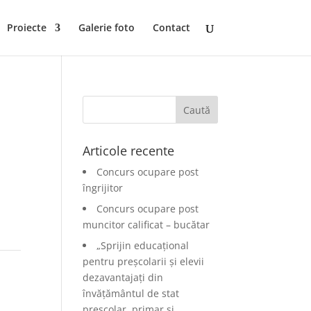
Proiecte
Galerie foto
Contact
Articole recente
Concurs ocupare post
îngrijitor
Concurs ocupare post
muncitor calificat – bucătar
„Sprijin educațional
pentru preșcolarii și elevii
dezavantajați din
învățământul de stat
preșcolar, primar și