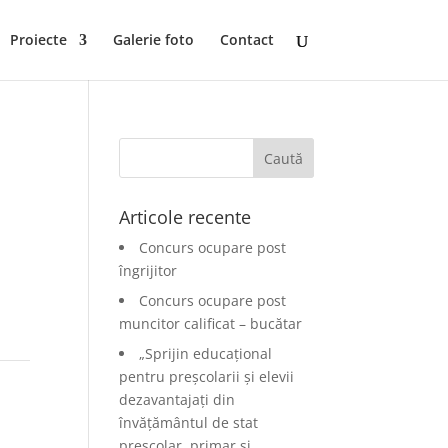
Proiecte
Galerie foto
Contact
Articole recente
Concurs ocupare post
îngrijitor
Concurs ocupare post
muncitor calificat – bucătar
„Sprijin educațional
pentru preșcolarii și elevii
dezavantajați din
învățământul de stat
preșcolar, primar și