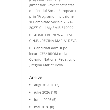
gimnazial” Proiect cofinațat
din Fondul Social European+
prin “Programul Incluziune
și Demnitate Socială 2021-
2027” Cod My SMIS 319029
ADMITERE 2026 – ELEVI
C.N.P. „REGINA MARIA” DEVA
Candidați admiși pe
locuri CES/ RROM de la
Colegiul Național Pedagogic
„Regina Maria” Deva
Arhive
august 2026
(2)
iulie 2026
(10)
iunie 2026
(5)
mai 2026
(8)