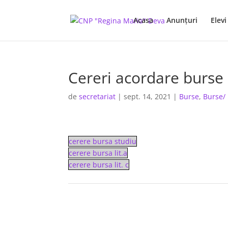
Acasa
Anunţuri
Elevi
Cereri acordare burse
de
secretariat
|
sept. 14, 2021
|
Burse
,
Burse/
cerere bursa studiu
cerere bursa lit.a
cerere bursa lit. c