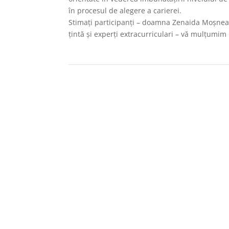
în procesul de alegere a carierei.
Stimați participanți – doamna Zenaida Moșnea
țintă și experți extracurriculari – vă mulțumim 