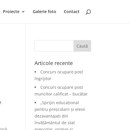
Proiecte
Galerie foto
Contact
Articole recente
Concurs ocupare post
îngrijitor
Concurs ocupare post
muncitor calificat – bucătar
M
„Sprijin educațional
pentru preșcolarii și elevii
dezavantajați din
învățământul de stat
țină
preșcolar, primar și