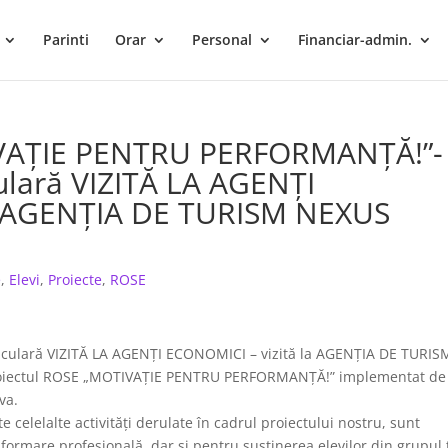
Parinti
Orar
Personal
Financiar-admin.
IVAȚIE PENTRU PERFORMANȚĂ!”-
culară VIZITĂ LA AGENȚI
a AGENȚIA DE TURISM NEXUS
e
,
Elevi
,
Proiecte
,
ROSE
curriculară VIZITĂ LA AGENȚI ECONOMICI – vizită la AGENȚIA DE TURIS
roiectul ROSE „MOTIVAȚIE PENTRU PERFORMANȚĂ!” implementat de
va.
e celelalte activități derulate în cadrul proiectului nostru, sunt
 formare profesională, dar și pentru susținerea elevilor din grupul 