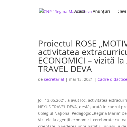
Acasa
Anunţuri
Elevi
Proiectul ROSE „MOT
activitatea extracurri
ECONOMICI – vizită l
TRAVEL DEVA
de
secretariat
|
mai 13, 2021
|
Cadre didactic
Joi, 13.05.2021, a avut loc, activitatea extra
NEXUS TRAVEL DEVA, desfășurată în cadrul p
Colegiul Național Pedagogic „Regina Maria” De
Vizitele la agenții economici, coroborate cu toat
orientate în vederea îmbunătățirii nivelului de