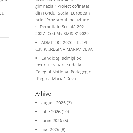
gimnazial” Proiect cofinațat
pul
din Fondul Social European+
prin “Programul Incluziune
și Demnitate Socială 2021-
2027” Cod My SMIS 319029
ADMITERE 2026 – ELEVI
C.N.P. „REGINA MARIA” DEVA
Candidați admiși pe
locuri CES/ RROM de la
Colegiul Național Pedagogic
„Regina Maria” Deva
Arhive
august 2026
(2)
iulie 2026
(10)
iunie 2026
(5)
mai 2026
(8)