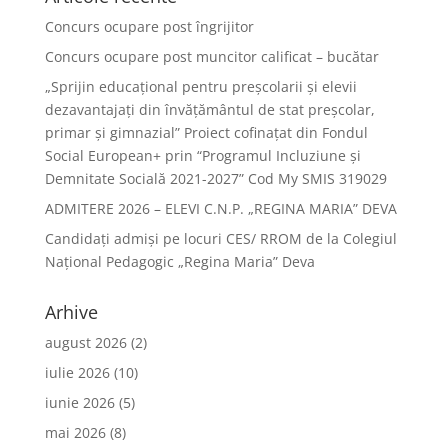
Concurs ocupare post îngrijitor
Concurs ocupare post muncitor calificat – bucătar
„Sprijin educațional pentru preșcolarii și elevii
dezavantajați din învățământul de stat preșcolar,
primar și gimnazial” Proiect cofinațat din Fondul
Social European+ prin “Programul Incluziune și
Demnitate Socială 2021-2027” Cod My SMIS 319029
ADMITERE 2026 – ELEVI C.N.P. „REGINA MARIA” DEVA
Candidați admiși pe locuri CES/ RROM de la Colegiul
Național Pedagogic „Regina Maria” Deva
Arhive
august 2026
(2)
iulie 2026
(10)
iunie 2026
(5)
mai 2026
(8)