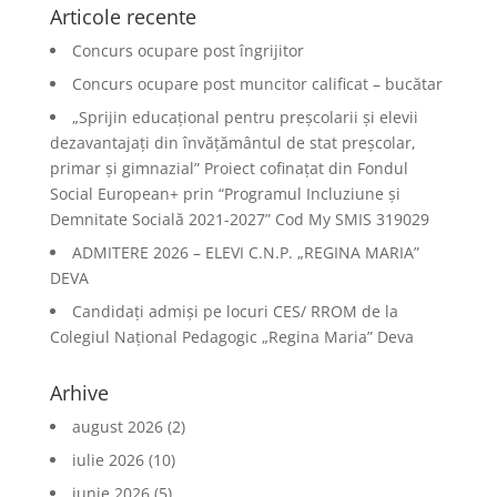
Articole recente
Concurs ocupare post îngrijitor
Concurs ocupare post muncitor calificat – bucătar
„Sprijin educațional pentru preșcolarii și elevii
dezavantajați din învățământul de stat preșcolar,
primar și gimnazial” Proiect cofinațat din Fondul
Social European+ prin “Programul Incluziune și
Demnitate Socială 2021-2027” Cod My SMIS 319029
ADMITERE 2026 – ELEVI C.N.P. „REGINA MARIA”
DEVA
Candidați admiși pe locuri CES/ RROM de la
Colegiul Național Pedagogic „Regina Maria” Deva
Arhive
august 2026
(2)
iulie 2026
(10)
iunie 2026
(5)