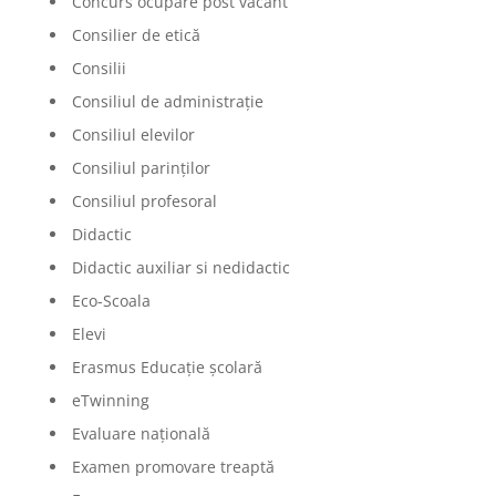
Concurs ocupare post vacant
Consilier de etică
Consilii
Consiliul de administrație
Consiliul elevilor
Consiliul parinților
Consiliul profesoral
Didactic
Didactic auxiliar si nedidactic
Eco-Scoala
Elevi
Erasmus Educație școlară
eTwinning
Evaluare națională
Examen promovare treaptă