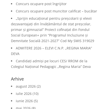
Concurs ocupare post îngrijitor
Concurs ocupare post muncitor calificat – bucătar
„Sprijin educațional pentru preșcolarii și elevii
dezavantajați din învățământul de stat preșcolar,
primar și gimnazial” Proiect cofinațat din Fondul
Social European+ prin “Programul Incluziune și
Demnitate Socială 2021-2027” Cod My SMIS 319029
ADMITERE 2026 – ELEVI C.N.P. „REGINA MARIA”
DEVA
Candidați admiși pe locuri CES/ RROM de la
Colegiul Național Pedagogic „Regina Maria” Deva
Arhive
august 2026
(2)
iulie 2026
(10)
iunie 2026
(5)
mai 2026
(8)