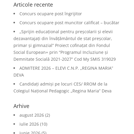
Articole recente
Concurs ocupare post îngrijitor
Concurs ocupare post muncitor calificat – bucătar
„Sprijin educațional pentru preșcolarii și elevii
dezavantajați din învățământul de stat preșcolar,
primar și gimnazial” Proiect cofinațat din Fondul
Social European+ prin “Programul Incluziune și
Demnitate Socială 2021-2027” Cod My SMIS 319029
ADMITERE 2026 – ELEVI C.N.P. „REGINA MARIA”
DEVA
Candidați admiși pe locuri CES/ RROM de la
Colegiul Național Pedagogic „Regina Maria” Deva
Arhive
august 2026
(2)
iulie 2026
(10)
iunie 2026
(5)