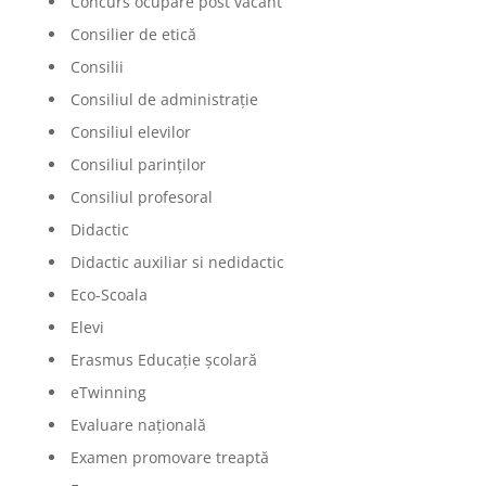
Concurs ocupare post vacant
Consilier de etică
Consilii
Consiliul de administrație
Consiliul elevilor
Consiliul parinților
Consiliul profesoral
Didactic
Didactic auxiliar si nedidactic
Eco-Scoala
Elevi
Erasmus Educație școlară
eTwinning
Evaluare națională
Examen promovare treaptă