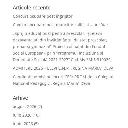
Articole recente
Concurs ocupare post îngrijitor
Concurs ocupare post muncitor calificat – bucătar
„Sprijin educațional pentru preșcolarii și elevii
dezavantajați din învățământul de stat preșcolar,
primar și gimnazial” Proiect cofinațat din Fondul
Social European+ prin “Programul Incluziune și
Demnitate Socială 2021-2027” Cod My SMIS 319029
ADMITERE 2026 – ELEVI C.N.P. „REGINA MARIA” DEVA
Candidați admiși pe locuri CES/ RROM de la Colegiul
Național Pedagogic „Regina Maria” Deva
Arhive
august 2026
(2)
iulie 2026
(10)
iunie 2026
(5)