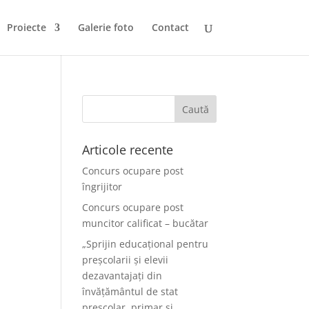
Proiecte
Galerie foto
Contact
Articole recente
Concurs ocupare post
îngrijitor
Concurs ocupare post
muncitor calificat – bucătar
„Sprijin educațional pentru
preșcolarii și elevii
dezavantajați din
învățământul de stat
preșcolar, primar și