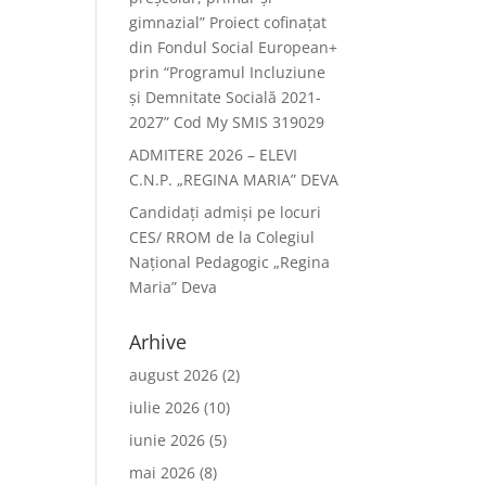
gimnazial” Proiect cofinațat
din Fondul Social European+
prin “Programul Incluziune
și Demnitate Socială 2021-
2027” Cod My SMIS 319029
ADMITERE 2026 – ELEVI
C.N.P. „REGINA MARIA” DEVA
Candidați admiși pe locuri
CES/ RROM de la Colegiul
Național Pedagogic „Regina
Maria” Deva
Arhive
august 2026
(2)
iulie 2026
(10)
iunie 2026
(5)
mai 2026
(8)