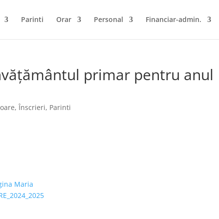
Parinti
Orar
Personal
Financiar-admin.
 învățământul primar pentru anul
toare
,
Înscrieri
,
Parinti
gina Maria
RE_2024_2025