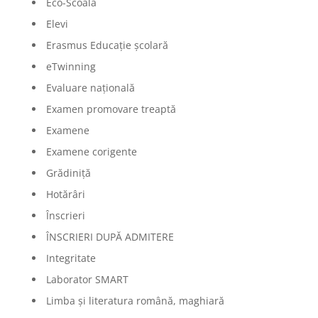
Eco-Scoala
Elevi
Erasmus Educație școlară
eTwinning
Evaluare națională
Examen promovare treaptă
Examene
Examene corigente
Grădiniță
Hotărâri
Înscrieri
ÎNSCRIERI DUPĂ ADMITERE
Integritate
Laborator SMART
Limba şi literatura română, maghiară