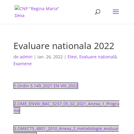
Evaluare nationala 2022
de
admin
|
ian. 26, 2022
|
Elevi
,
Evaluare națională
,
Examene
1.Ordin 5.149_2021 EN VIII_2022
2.OME_ENVIII_BAC_3237_05_02_2021_Anexa_1_Progra
me
3.OMECTS_4801_2010_Anexa_2_metodologie_evaluar