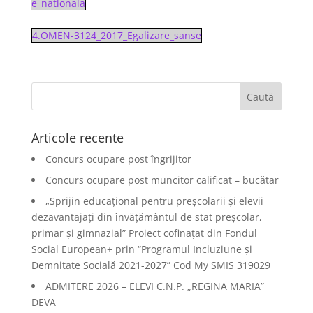
e_nationala
4.OMEN-3124_2017_Egalizare_sanse
Articole recente
Concurs ocupare post îngrijitor
Concurs ocupare post muncitor calificat – bucătar
„Sprijin educațional pentru preșcolarii și elevii
dezavantajați din învățământul de stat preșcolar,
primar și gimnazial” Proiect cofinațat din Fondul
Social European+ prin “Programul Incluziune și
Demnitate Socială 2021-2027” Cod My SMIS 319029
ADMITERE 2026 – ELEVI C.N.P. „REGINA MARIA”
DEVA