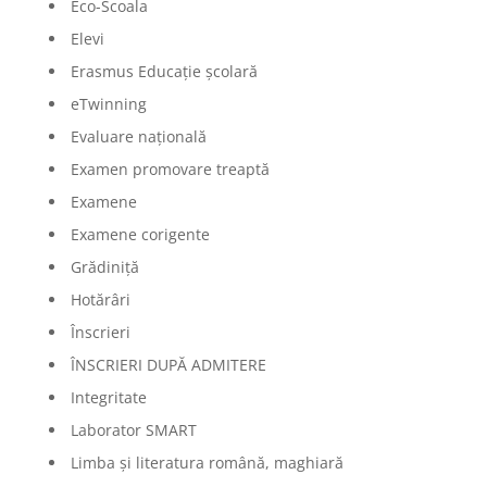
Eco-Scoala
Elevi
Erasmus Educație școlară
eTwinning
Evaluare națională
Examen promovare treaptă
Examene
Examene corigente
Grădiniță
Hotărâri
Înscrieri
ÎNSCRIERI DUPĂ ADMITERE
Integritate
Laborator SMART
Limba şi literatura română, maghiară