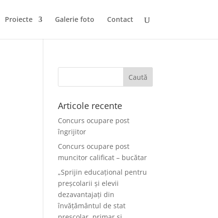
Proiecte
Galerie foto
Contact
Articole recente
Concurs ocupare post
îngrijitor
Concurs ocupare post
muncitor calificat – bucătar
„Sprijin educațional pentru
preșcolarii și elevii
dezavantajați din
învățământul de stat
preșcolar, primar și