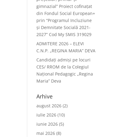
gimnazial” Proiect cofinațat
din Fondul Social European+
prin “Programul Incluziune
și Demnitate Socială 2021-
2027” Cod My SMIS 319029
ADMITERE 2026 – ELEVI
C.N.P. „REGINA MARIA” DEVA
Candidați admiși pe locuri
CES/ RROM de la Colegiul
Național Pedagogic „Regina
Maria” Deva
Arhive
august 2026
(2)
iulie 2026
(10)
iunie 2026
(5)
mai 2026
(8)