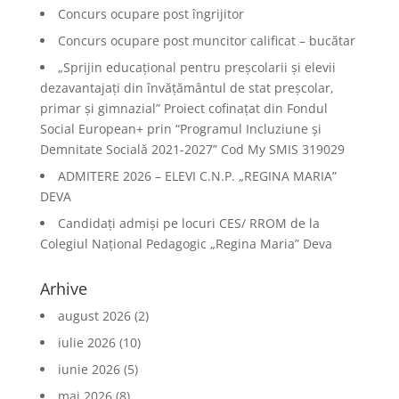
Concurs ocupare post îngrijitor
Concurs ocupare post muncitor calificat – bucătar
„Sprijin educațional pentru preșcolarii și elevii
dezavantajați din învățământul de stat preșcolar,
primar și gimnazial” Proiect cofinațat din Fondul
Social European+ prin “Programul Incluziune și
Demnitate Socială 2021-2027” Cod My SMIS 319029
ADMITERE 2026 – ELEVI C.N.P. „REGINA MARIA”
DEVA
Candidați admiși pe locuri CES/ RROM de la
Colegiul Național Pedagogic „Regina Maria” Deva
Arhive
august 2026
(2)
iulie 2026
(10)
iunie 2026
(5)
mai 2026
(8)